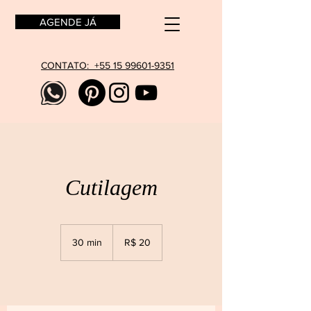
AGENDE JÁ
CONTATO: +55 15 99601-9351
Cutilagem
20
Reais
30 min
3
R$ 20
brasileiros
0
m
i
n